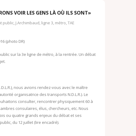
o
o
o
IRONS VOIR LES GENS LÀ OÙ ILS SONT»
k
M
t public
,
J.Archimbaud
,
ligne 3
,
métro
,
TAE
.
a
c
i
016 (photo DR)
o
l
lic sur la 3e ligne de métro, à la rentrée. Un débat
m
jet.
.D.L.R.), nous avions rendez-vous avec le maître
orité organisatrice des transports N.D.L.R.). Le
ouhaitons consulter, rencontrer physiquement 60 à
hambres consulaires, élus, chercheurs, etc. Nous
rois ou quatre grands enjeux du débat et ses
blic, du 12 juillet (lire encadré).