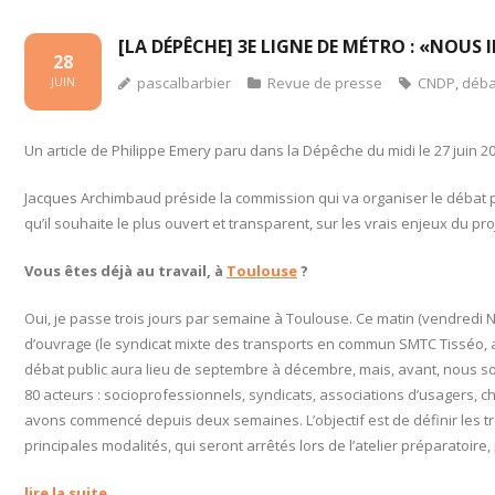
[LA DÉPÊCHE] 3E LIGNE DE MÉTRO : «NOUS 
28
pascalbarbier
Revue de presse
CNDP
,
déba
JUIN
Un article de Philippe Emery paru dans la Dépêche du midi le 27 juin 2
Jacques Archimbaud préside la commission qui va organiser le débat pub
qu’il souhaite le plus ouvert et transparent, sur les vrais enjeux du pro
Vous êtes déjà au travail, à
Toulouse
?
Oui, je passe trois jours par semaine à Toulouse. Ce matin (vendredi N
d’ouvrage (le syndicat mixte des transports en commun SMTC Tisséo, aut
débat public aura lieu de septembre à décembre, mais, avant, nous s
80 acteurs : socioprofessionnels, syndicats, associations d’usagers, c
avons commencé depuis deux semaines. L’objectif est de définir les t
principales modalités, qui seront arrêtés lors de l’atelier préparatoire, pu
lire la suite