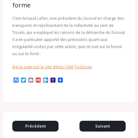
forme
C’est Arnaud Lafon, vice-président du Sicoval en charge des
transports et représentant de la collectivité au sein de
Tisséo, qui a expliqué les raisons de la démarche du Sicoval.
Il a en particulier apporté des précisions quant aux
irrégularité visées par cette action, que ce soit sur la forme
ou sur le fond :
lire la suite sur le site d’Actu Côté Toulouse
F
T
E
G
O
Y
a
w
m
m
u
a
c
i
a
a
t
h
e
t
i
i
l
o
b
t
l
l
o
o
o
e
o
M
o
r
k
a
k
.
i
c
l
o
Précédent
Suivant
m