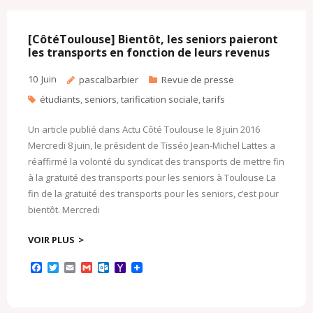
o
e
o
M
o
r
k
a
k
.
i
c
l
[CôtéToulouse] Bientôt, les seniors paieront
o
les transports en fonction de leurs revenus
m
10
Juin
pascalbarbier
Revue de presse
étudiants
,
seniors
,
tarification sociale
,
tarifs
Un article publié dans Actu Côté Toulouse le 8 juin 2016
Mercredi 8 juin, le président de Tisséo Jean-Michel Lattes a
réaffirmé la volonté du syndicat des transports de mettre fin
à la gratuité des transports pour les seniors à Toulouse La
fin de la gratuité des transports pour les seniors, c’est pour
bientôt. Mercredi
VOIR PLUS
F
T
E
G
O
Y
a
w
m
m
u
a
c
i
a
a
t
h
e
t
i
i
l
o
b
t
l
l
o
o