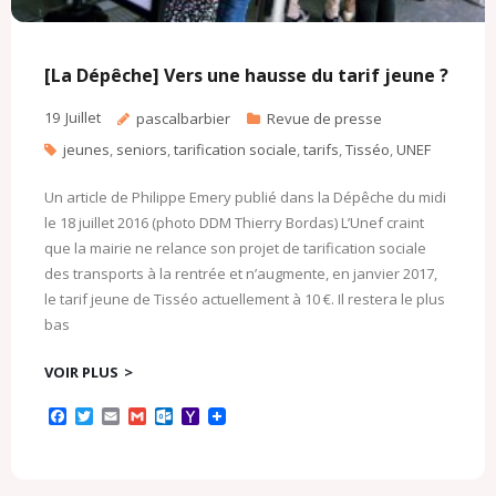
[La Dépêche] Vers une hausse du tarif jeune ?
19
Juillet
pascalbarbier
Revue de presse
jeunes
,
seniors
,
tarification sociale
,
tarifs
,
Tisséo
,
UNEF
Un article de Philippe Emery publié dans la Dépêche du midi
le 18 juillet 2016 (photo DDM Thierry Bordas) L’Unef craint
que la mairie ne relance son projet de tarification sociale
des transports à la rentrée et n’augmente, en janvier 2017,
le tarif jeune de Tisséo actuellement à 10 €. Il restera le plus
bas
VOIR PLUS
F
T
E
G
O
Y
a
w
m
m
u
a
c
i
a
a
t
h
e
t
i
i
l
o
b
t
l
l
o
o