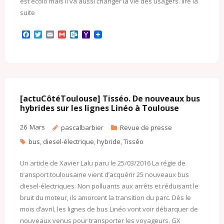
est écolo mais il va aussi changer la vie des usagers. lire la
suite
F
T
E
G
O
Y
a
w
m
m
u
a
c
i
a
a
t
h
e
t
i
i
l
o
b
t
l
l
o
o
o
e
o
M
o
r
k
a
k
.
i
c
l
[actuCôtéToulouse] Tisséo. De nouveaux bus
o
hybrides sur les lignes Linéo à Toulouse
m
26
Mars
pascalbarbier
Revue de presse
bus
,
diesel-électrique
,
hybride
,
Tisséo
Un article de Xavier Lalu paru le 25/03/2016 La régie de
transport toulousaine vient d’acquérir 25 nouveaux bus
diesel-électriques. Non polluants aux arrêts et réduisant le
bruit du moteur, ils amorcent la transition du parc. Dès le
mois d’avril, les lignes de bus Linéo vont voir débarquer de
nouveaux venus pour transporter les voyageurs. GX