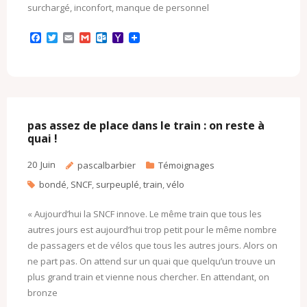
surchargé, inconfort, manque de personnel
F
T
E
G
O
Y
a
w
m
m
u
a
c
i
a
a
t
h
e
t
i
i
l
o
b
t
l
l
o
o
o
e
o
M
o
r
k
a
k
.
i
c
l
pas assez de place dans le train : on reste à
o
quai !
m
20
Juin
pascalbarbier
Témoignages
bondé
,
SNCF
,
surpeuplé
,
train
,
vélo
« Aujourd’hui la SNCF innove. Le même train que tous les
autres jours est aujourd’hui trop petit pour le même nombre
de passagers et de vélos que tous les autres jours. Alors on
ne part pas. On attend sur un quai que quelqu’un trouve un
plus grand train et vienne nous chercher. En attendant, on
bronze