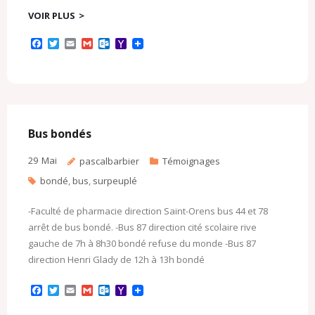
VOIR PLUS
F
T
E
G
O
Y
a
w
m
m
u
a
c
i
a
a
t
h
e
t
i
i
l
o
b
t
l
l
o
o
o
e
o
M
o
r
k
a
k
.
i
c
l
Bus bondés
o
m
29
Mai
pascalbarbier
Témoignages
bondé
,
bus
,
surpeuplé
-Faculté de pharmacie direction Saint-Orens bus 44 et 78
arrêt de bus bondé. -Bus 87 direction cité scolaire rive
gauche de 7h à 8h30 bondé refuse du monde -Bus 87
direction Henri Glady de 12h à 13h bondé
F
T
E
G
O
Y
a
w
m
m
u
a
c
i
a
a
t
h