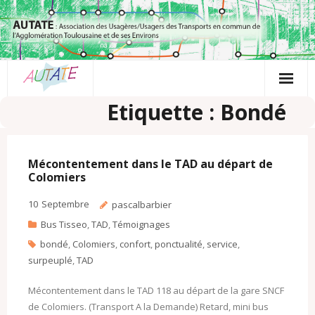
Passer
au
contenu
Etiquette : Bondé
Mécontentement dans le TAD au départ de
Colomiers
10
Septembre
pascalbarbier
Bus Tisseo
,
TAD
,
Témoignages
bondé
,
Colomiers
,
confort
,
ponctualité
,
service
,
surpeuplé
,
TAD
Mécontentement dans le TAD 118 au départ de la gare SNCF
de Colomiers. (Transport A la Demande) Retard, mini bus