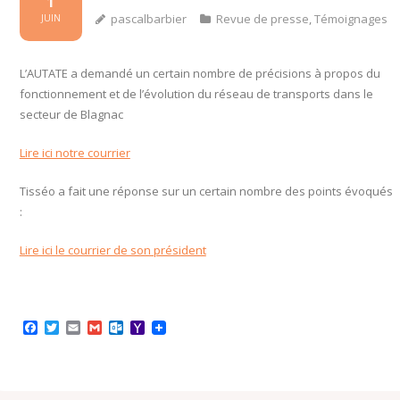
1
pascalbarbier
Revue de presse
,
Témoignages
JUIN
L’AUTATE a demandé un certain nombre de précisions à propos du
fonctionnement et de l’évolution du réseau de transports dans le
secteur de Blagnac
Lire ici notre courrier
Tisséo a fait une réponse sur un certain nombre des points évoqués
:
Lire ici le courrier de son président
F
T
E
G
O
Y
a
w
m
m
u
a
c
i
a
a
t
h
e
t
i
i
l
o
b
t
l
l
o
o
o
e
o
M