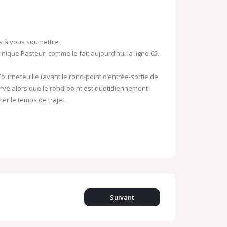
o
o
o
k
M
ns à vous soumettre.
.
a
inique Pasteur, comme le fait aujourd’hui la ligne 65.
c
i
ournefeuille (avant le rond-point d’entrée-sortie de
o
l
ervé alors que le rond-point est quotidiennement
m
er le temps de trajet.
Suivant