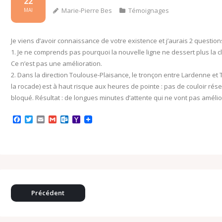
22
Marie-Pierre Bes
Témoignages
MAI
Je viens d’avoir connaissance de votre existence et j’aurais 2 questio
1. Je ne comprends pas pourquoi la nouvelle ligne ne dessert plus la cl
Ce n’est pas une amélioration.
2. Dans la direction Toulouse-Plaisance, le tronçon entre Lardenne et T
la rocade) est à haut risque aux heures de pointe : pas de couloir rés
bloqué. Résultat : de longues minutes d’attente qui ne vont pas amélior
F
T
E
G
O
Y
a
w
m
m
u
a
c
i
a
a
t
h
e
t
i
i
l
o
b
t
l
l
o
o
o
e
o
M
o
r
k
a
k
.
i
c
l
o
Précédent
m