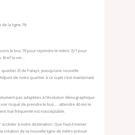
o
o
o
k
M
 de la ligne 79:
.
a
c
i
o
l
sons le bus 79 pour rejoindre le métro 7j/7 pour
m
. Bref la vie…
uartier ZI de Palays, puisqu’une nouvelle
Adjoint de notre quartier à ce sujet c’est maintenant
bsolument pas adaptées à l’évolution démographique
le voir risqué de prendre le bus…. attendre 40 mn le
nt mal fréquenté est inacceptable.
r accéder à notre destination. Que faut-il mener
a création de la nouvelle ligne de métro prévue