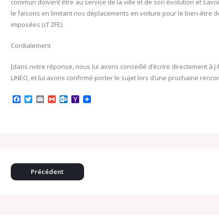
commun doivent être au service de la ville et de son évolution et sav
le faisons en limitant nos déplacements en voiture pour le bien-être 
imposées (cf ZFE).
Cordialement
[dans notre réponse, nous lui avons conseillé d’écrire directement à J
LINEO, et lui avons confirmé porter le sujet lors d’une prochaine renco
F
T
E
G
O
Y
a
w
m
m
u
a
c
i
a
a
t
h
e
t
i
i
l
o
b
t
l
l
o
o
o
e
o
M
o
r
k
a
k
.
i
c
l
o
Précédent
m