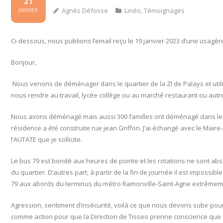
21
Agnès Défosse
Linéo
,
Témoignages
JANVIER
Ci-dessous, nous publions l’email reçu le 19 janvier 2023 d’une usagère
Bonjour,
Nous venons de déménager dans le quartier de la ZI de Palays et utili
nous rendre au travail, lycée collège ou au marché restaurant ou autre
Nous avons déménagé mais aussi 300 familles ont déménagé dans le q
résidence a été construite rue jean Griffon. J’ai échangé avec le Maire-
l’AUTATE que je sollicite.
Le bus 79 est bondé aux heures de pointe et les rotations ne sont a
du quartier. D’autres part, à partir de la fin de journée il est impossib
79 aux abords du terminus du métro Ramonville-Saint-Agne extrêmeme
Agression, sentiment d’insécurité, voilà ce que nous devons subir pou
comme action pour que la Direction de Tisseo prenne conscience que l