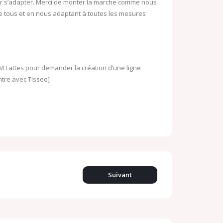
oir s’adapter. Merci de monter la marche comme nous
de tous et en nous adaptant à toutes les mesures
-M Lattes pour demander la création d’une ligne
ntre avec Tisseo]
Suivant