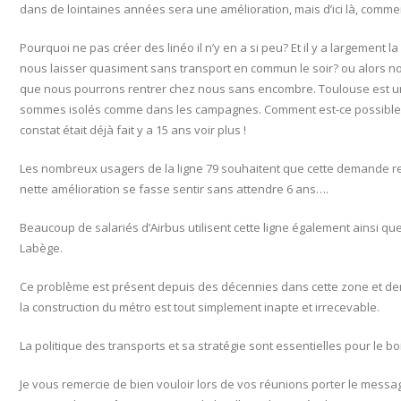
dans de lointaines années sera une amélioration, mais d’ici là, comm
Pourquoi ne pas créer des linéo il n’y en a si peu? Et il y a largement l
nous laisser quasiment sans transport en commun le soir? ou alors n
que nous pourrons rentrer chez nous sans encombre. Toulouse est u
sommes isolés comme dans les campagnes. Comment est-ce possible d’
constat était déjà fait y a 15 ans voir plus !
Les nombreux usagers de la ligne 79 souhaitent que cette demande r
nette amélioration se fasse sentir sans attendre 6 ans….
Beaucoup de salariés d’Airbus utilisent cette ligne également ainsi qu
Labège.
Ce problème est présent depuis des décennies dans cette zone et d
la construction du métro est tout simplement inapte et irrecevable.
La politique des transports et sa stratégie sont essentielles pour le 
Je vous remercie de bien vouloir lors de vos réunions porter le messa