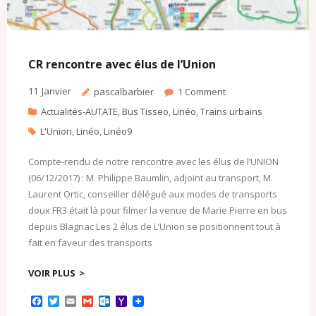
CR rencontre avec élus de l’Union
11
Janvier
pascalbarbier
1
Comment
Actualités-AUTATE
,
Bus Tisseo
,
Linéo
,
Trains urbains
L'Union
,
Linéo
,
Linéo9
Compte-rendu de notre rencontre avec les élus de l’UNION
(06/12/2017) : M. Philippe Baumlin, adjoint au transport, M.
Laurent Ortic, conseiller délégué aux modes de transports
doux FR3 était là pour filmer la venue de Marie Pierre en bus
depuis Blagnac Les 2 élus de L’Union se positionnent tout à
fait en faveur des transports
VOIR PLUS
F
T
E
G
O
Y
a
w
m
m
u
a