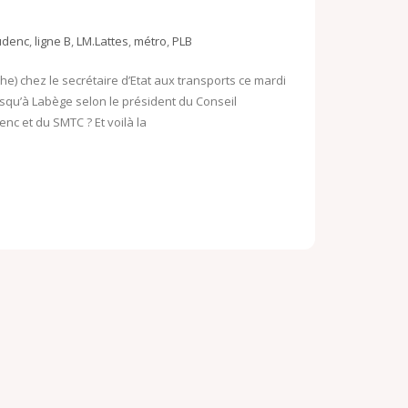
o
o
o
udenc
,
ligne B
,
LM.Lattes
,
métro
,
PLB
k
M
che) chez le secrétaire d’Etat aux transports ce mardi
.
a
squ’à Labège selon le président du Conseil
c
i
nc et du SMTC ? Et voilà la
o
l
m