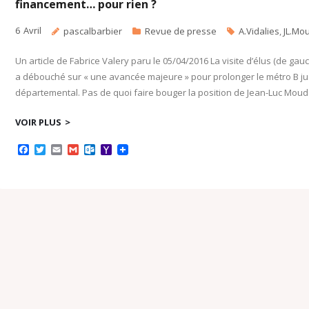
financement… pour rien ?
6
Avril
pascalbarbier
Revue de presse
A.Vidalies
,
JL.Mo
Un article de Fabrice Valery paru le 05/04/2016 La visite d’élus (de gau
a débouché sur « une avancée majeure » pour prolonger le métro B ju
départemental. Pas de quoi faire bouger la position de Jean-Luc Moude
VOIR PLUS
F
T
E
G
O
Y
a
w
m
m
u
a
c
i
a
a
t
h
e
t
i
i
l
o
b
t
l
l
o
o
o
e
o
M
o
r
k
a
k
.
i
c
l
o
m