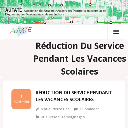
Passer
au
contenu
Réduction Du Service
Pendant Les Vacances
Scolaires
RÉDUCTION DU SERVICE PENDANT
1
LES VACANCES SCOLAIRES
NOVEMBRE
Marie-Pierre Bes
1
Comment
Bus Tisseo
,
Témoignages