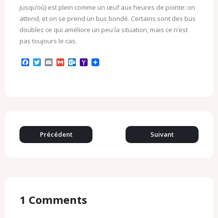
jusqu’où) est plein comme un œuf aux heures de pointe: on
attend, et on se prend un bus bondé. Certains sont des bus
doubles ce qui améliore un peu la situation, mais ce n’est
pas toujours le cas.
F
T
E
G
O
Y
a
w
m
m
u
a
c
i
a
a
t
h
e
t
i
i
l
o
b
t
l
l
o
o
o
e
o
M
o
r
k
a
k
.
i
c
l
o
Précédent
Suivant
m
1
Comments