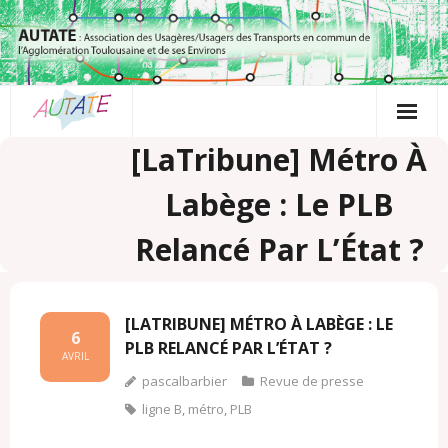
Passer
au
contenu
[LaTribune] Métro À
Labège : Le PLB
Relancé Par L’État ?
[LATRIBUNE] MÉTRO À LABÈGE : LE
6
PLB RELANCÉ PAR L’ÉTAT ?
AVRIL
pascalbarbier
Revue de presse
ligne B
,
métro
,
PLB