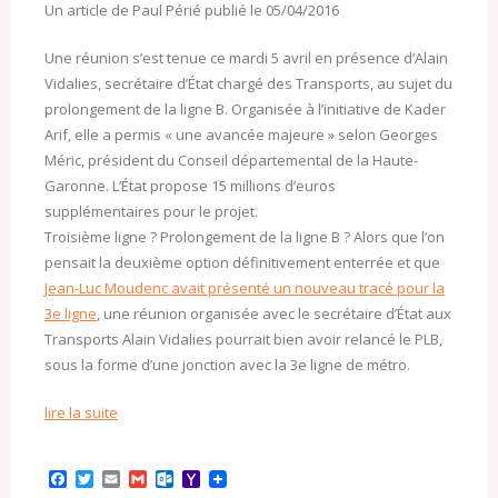
Un article de Paul Périé publié le 05/04/2016
Une réunion s’est tenue ce mardi 5 avril en présence d’Alain
Vidalies, secrétaire d’État chargé des Transports, au sujet du
prolongement de la ligne B. Organisée à l’initiative de Kader
Arif, elle a permis « une avancée majeure » selon Georges
Méric, président du Conseil départemental de la Haute-
Garonne. L’État propose 15 millions d’euros
supplémentaires pour le projet.
Troisième ligne ? Prolongement de la ligne B ? Alors que l’on
pensait la deuxième option définitivement enterrée et que
Jean-Luc Moudenc avait présenté un nouveau tracé pour la
3e ligne
, une réunion organisée avec le secrétaire d’État aux
Transports Alain Vidalies pourrait bien avoir relancé le PLB,
sous la forme d’une jonction avec la 3e ligne de métro.
lire la suite
F
T
E
G
O
Y
a
w
m
m
u
a