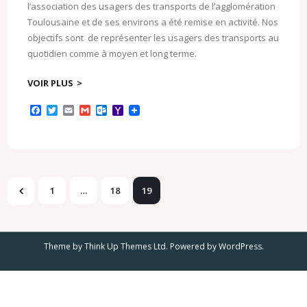
l’association des usagers des transports de l’agglomération
Toulousaine et de ses environs a été remise en activité. Nos
objectifs sont de représenter les usagers des transports au
quotidien comme à moyen et long terme.
VOIR PLUS
F
T
E
G
O
Y
a
w
m
m
u
a
c
i
a
a
t
h
e
t
i
i
l
o
b
t
l
l
o
o
o
e
o
M
o
r
k
a
k
.
i
1
…
18
19
c
l
o
m
Theme by
Think Up Themes Ltd
. Powered by
WordPress
.