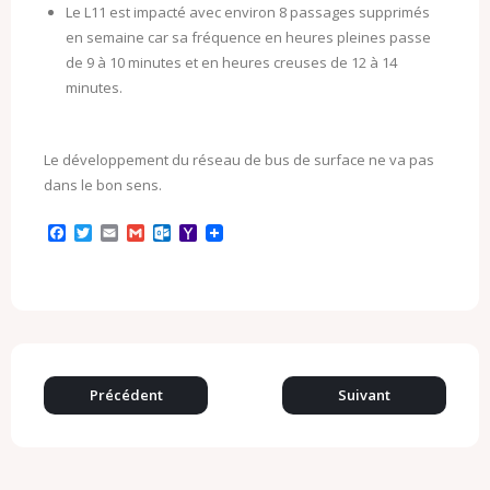
Le L11 est impacté avec environ 8 passages supprimés
en semaine car sa fréquence en heures pleines passe
de 9 à 10 minutes et en heures creuses de 12 à 14
minutes.
Le développement du réseau de bus de surface ne va pas
dans le bon sens.
F
T
E
G
O
Y
a
w
m
m
u
a
c
i
a
a
t
h
e
t
i
i
l
o
b
t
l
l
o
o
o
e
o
M
o
r
k
a
k
.
i
c
l
o
Précédent
Suivant
m