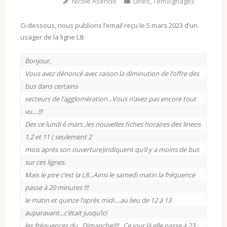
Nicole Asencio
Linéo
,
Témoignages
Ci-dessous, nous publions l’email reçu le 5 mars 2023 d’un
usager de la ligne L8:
Bonjour,

Vous avez dénoncé avec raison la diminution de l’offre des 
bus dans certains

secteurs de l’agglomération...Vous n’avez pas encore tout 
vu....!!!

Des ce lundi 6 mars ,les nouvelles fiches horaires des lineos 
1,2 et 11 ( seulement 2

mois après son ouverture)indiquent qu’il y a moins de bus 
sur ces lignes.

Mais le pire c’est la L8...Ainsi le samedi matin la fréquence 
passe à 20 minutes !!!

le matin et quinze l’après midi....au lieu de 12 à 13 
auparavant...c’était jusqu’ici

les fréquences du...Dimanche!!!!...Ce jour là elle passe à 23 