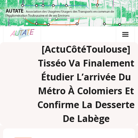
Passer
au
contenu
[actuCôtéToulouse]
Tisséo Va Finalement
Étudier L’arrivée Du
Métro À Colomiers Et
Confirme La Desserte
De Labège