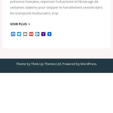
présence humaine, repenser l’urbanisme et l’éclairage de
certaines stations pour stopper le harcèlement sexiste dans
les transports toulousains, trop
VOIR PLUS
F
T
E
G
O
Y
a
w
m
m
u
a
c
i
a
a
t
h
e
t
i
i
l
o
b
t
l
l
o
o
o
e
o
M
o
r
k
a
k
.
i
Theme by
Think Up Themes Ltd
. Powered by
WordPress
.
c
l
o
m