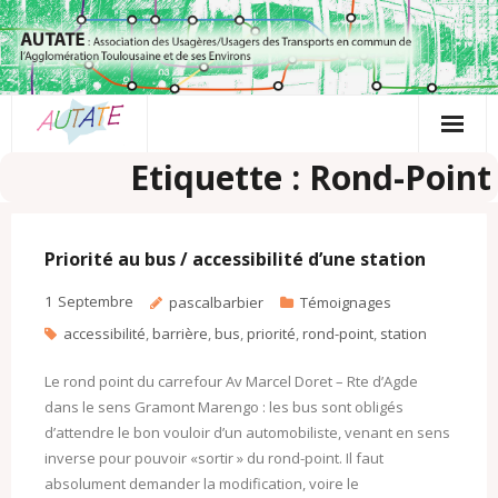
Passer
au
contenu
Etiquette : Rond-Point
Priorité au bus / accessibilité d’une station
1
Septembre
pascalbarbier
Témoignages
accessibilité
,
barrière
,
bus
,
priorité
,
rond-point
,
station
Le rond point du carrefour Av Marcel Doret – Rte d’Agde
dans le sens Gramont Marengo : les bus sont obligés
d’attendre le bon vouloir d’un automobiliste, venant en sens
inverse pour pouvoir «sortir » du rond-point. Il faut
absolument demander la modification, voire le