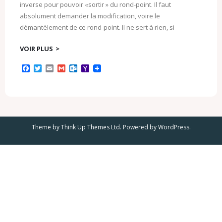
inverse pour pouvoir «sortir » du rond-point. Il faut
absolument demander la modification, voire le
démantèlement de ce rond-point. Il ne sert à rien, si
VOIR PLUS
F
T
E
G
O
Y
a
w
m
m
u
a
c
i
a
a
t
h
e
t
i
i
l
o
b
t
l
l
o
o
o
e
o
M
o
r
k
a
k
.
i
Theme by
Think Up Themes Ltd
. Powered by
WordPress
.
c
l
o
m