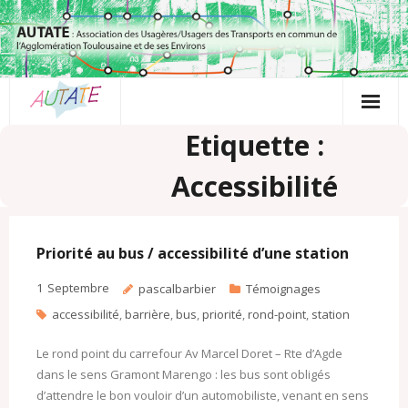
Passer
au
contenu
Etiquette :
Accessibilité
Priorité au bus / accessibilité d’une station
1
Septembre
pascalbarbier
Témoignages
accessibilité
,
barrière
,
bus
,
priorité
,
rond-point
,
station
Le rond point du carrefour Av Marcel Doret – Rte d’Agde
dans le sens Gramont Marengo : les bus sont obligés
d’attendre le bon vouloir d’un automobiliste, venant en sens