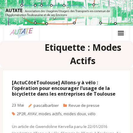
Passer
au
contenu
Etiquette : Modes
Actifs
[ActuCôtéToulouse] Allons-y à vélo :
l’opération pour encourager l’usage de la
bicyclette dans les entreprises de Toulouse
23
Mai
pascalbarbier
Revue de presse
2P2R
,
AYAV
,
modes actifs
,
modes doux
,
vélo
Un article de Gwendoline Kervella paru le 22/01/2016