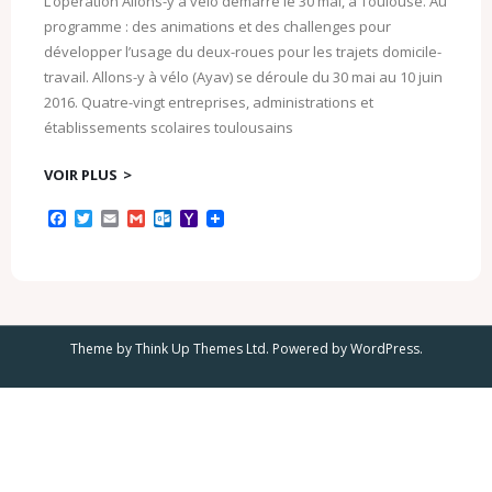
L’opération Allons-y à vélo démarre le 30 mai, à Toulouse. Au
programme : des animations et des challenges pour
développer l’usage du deux-roues pour les trajets domicile-
travail. Allons-y à vélo (Ayav) se déroule du 30 mai au 10 juin
2016. Quatre-vingt entreprises, administrations et
établissements scolaires toulousains
VOIR PLUS
F
T
E
G
O
Y
a
w
m
m
u
a
c
i
a
a
t
h
e
t
i
i
l
o
b
t
l
l
o
o
o
e
o
M
o
r
k
a
k
.
i
Theme by
Think Up Themes Ltd
. Powered by
WordPress
.
c
l
o
m