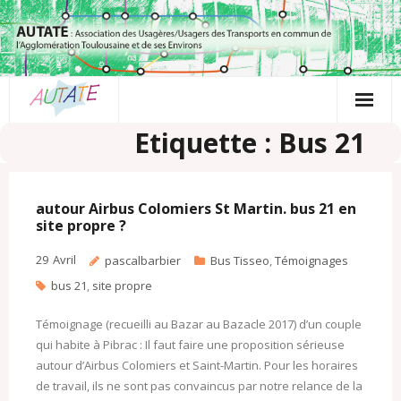
Passer
au
contenu
Etiquette : Bus 21
autour Airbus Colomiers St Martin. bus 21 en
site propre ?
29
Avril
pascalbarbier
Bus Tisseo
,
Témoignages
bus 21
,
site propre
Témoignage (recueilli au Bazar au Bazacle 2017) d’un couple
qui habite à Pibrac : Il faut faire une proposition sérieuse
autour d’Airbus Colomiers et Saint-Martin. Pour les horaires
de travail, ils ne sont pas convaincus par notre relance de la