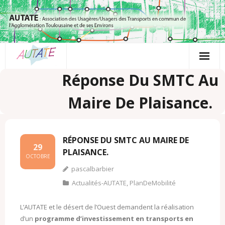
Passer
au
contenu
Réponse Du SMTC Au
Maire De Plaisance.
RÉPONSE DU SMTC AU MAIRE DE
29
PLAISANCE.
OCTOBRE
pascalbarbier
Actualités-AUTATE
,
PlanDeMobilité
L’AUTATE et le désert de l’Ouest demandent la réalisation
d’un
programme d’investissement en transports en