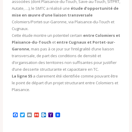
associées (dont Plaisance-du-Touch, Save-au-Touch, SITPRT,
Autate, …), le SMTC a réalisé une
étude d’opportunité de
mise en œuvre d’une liaison transversale
Colomiers/Portet-sur-Garonne, via Plaisance-du-Touch et
Cugnaux.
Cette étude montre un potentiel certain
entre Colomiers et
Plaisance-du-Touch
et
entre Cugnaux et Portet-sur-
Garonne
, mais pas à ce jour sur l’intégralité d’une liaison
transversale, de part des conditions de densité et
d’organisation des territoires non suffisantes pour justifier
d’une desserte structurante et capacitaire en TC.
La ligne 55
a clairement été identifiée comme pouvant être
le point de départ d’un projet structurant entre Colomiers et
Plaisance.
F
T
E
G
O
Y
a
w
m
m
u
a
c
i
a
a
t
h
e
t
i
i
l
o