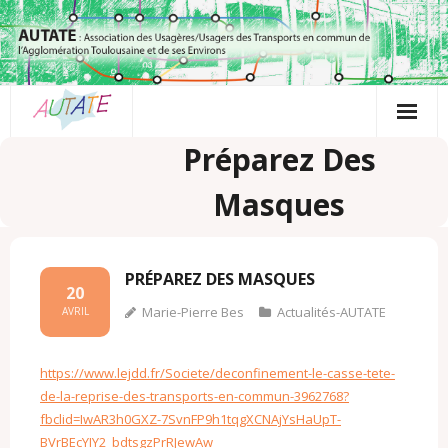
Passer
au
contenu
Préparez Des
Masques
PRÉPAREZ DES MASQUES
20
Marie-Pierre Bes
Actualités-AUTATE
AVRIL
https://www.lejdd.fr/Societe/deconfinement-le-casse-tete-
de-la-reprise-des-transports-en-commun-3962768?
fbclid=IwAR3h0GXZ-7SvnFP9h1tqgXCNAjYsHaUpT-
BVrBEcYIY2_bdtsgzPrRJewAw