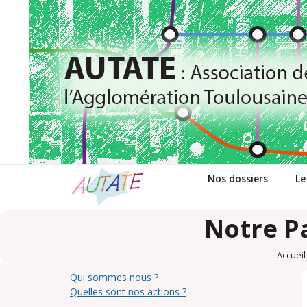
Passer
au
contenu
Nos dossiers
Le
Notre Pa
Accueil
Qui sommes nous ?
Quelles sont nos actions ?