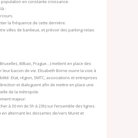
e population en constante croissance.
là :
arcours.
enter la fréquence de cette dernière.
re villes de banlieue, et prévoir des parking-relais
Bruxelles, Bilbao, Prague…) mettent en place des
 leur bassin de vie. Elisabeth Borne ouvre la voie à
ilité -Etat, région, SMTC, associations et entreprises
 direction et dialoguent afin de mettre en place une
elle de la métropole.
sement majeur:
er à 30 mn de 5h à 23h) sur l’ensemble des lignes.
en alternant les dessertes de/vers Muret et