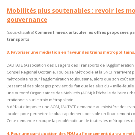
Mobilités plus soutenables : revoir les 
gouvernance
(sous-chapitre)
Comment mieux articuler les offres proposées par
transports
3. Favoriser une médiation en faveur des trains métropolitains,
L’AUTATE (Association des Usagers des Transports de l’Agglomération 
Conseil Régional Occitanie, Toulouse Métropole et la SNCF n’arrivent p
métropolitains sur l’agglomération toulousaine, alors que son coût est
L’essentiel des blocages provient du fait que les élus du « mille-feuille
une Autorité Organisatrice des Mobilités (AOM) à l’échelle de l’aire ur
irrationnels sur le train métropolitain.
A défaut d’imposer une AOM, l’AUTATE demande au ministère des transp
locales pour permettre le plus rapidement possible un financement con
Cette demande recoupe la problématique de toutes les métropoles de 
4. Pour une participation des PDU au financement du train mét