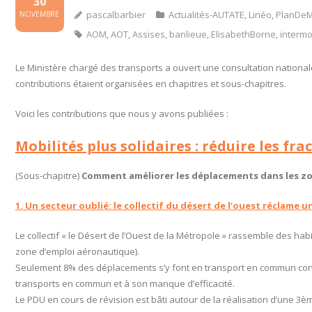
30
pascalbarbier
Actualités-AUTATE
,
Linéo
,
PlanDeM
NOVEMBRE
AOM
,
AOT
,
Assises
,
banlieue
,
ElisabethBorne
,
intermo
Le Ministère chargé des transports a ouvert une consultation nationa
contributions étaient organisées en chapitres et sous-chapitres.
Voici les contributions que nous y avons publiées :
Mobilités plus solidaires : réduire les fra
(Sous-chapitre)
Comment améliorer les déplacements dans les zon
1. Un secteur oublié: le collectif du désert de l’ouest réclame
Le collectif « le Désert de l’Ouest de la Métropole » rassemble des h
zone d’emploi aéronautique).
Seulement 8% des déplacements s’y font en transport en commun contre
transports en commun et à son manque d’efficacité.
Le PDU en cours de révision est bâti autour de la réalisation d’une 3è