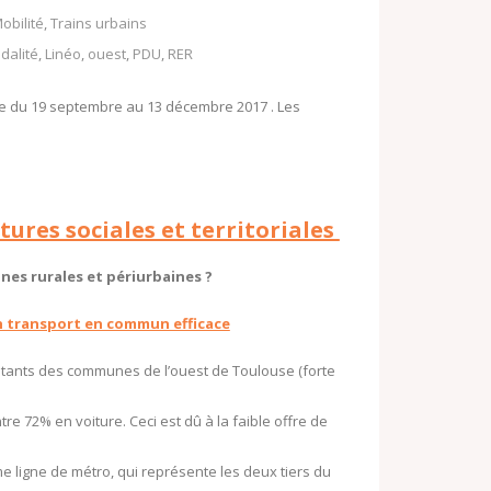
o
obilité
,
Trains urbains
o
o
dalité
,
Linéo
,
ouest
,
PDU
,
RER
k
M
.
le du 19 septembre au 13 décembre 2017 . Les
a
c
i
o
l
m
ctures sociales et territoriales
es rurales et périurbaines ?
 un transport en commun efficace
abitants des communes de l’ouest de Toulouse (forte
 72% en voiture. Ceci est dû à la faible offre de
me ligne de métro, qui représente les deux tiers du