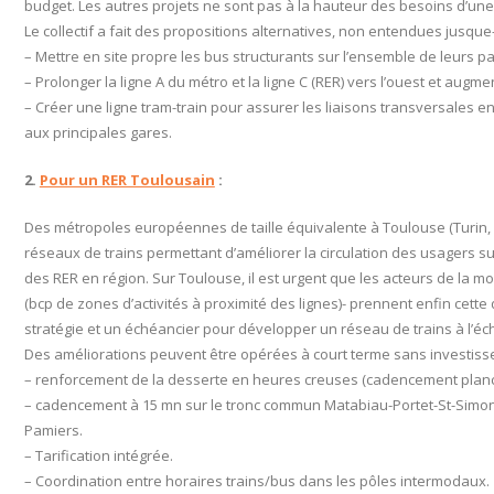
budget. Les autres projets ne sont pas à la hauteur des besoins d’un
Le collectif a fait des propositions alternatives, non entendues jusque-
– Mettre en site propre les bus structurants sur l’ensemble de leurs p
– Prolonger la ligne A du métro et la ligne C (RER) vers l’ouest et augm
– Créer une ligne tram-train pour assurer les liaisons transversales ent
aux principales gares.
2.
Pour un RER Toulousain
:
Des métropoles européennes de taille équivalente à Toulouse (Turin, 
réseaux de trains permettant d’améliorer la circulation des usagers sur
des RER en région. Sur Toulouse, il est urgent que les acteurs de la mob
(bcp de zones d’activités à proximité des lignes)- prennent enfin cette
stratégie et un échéancier pour développer un réseau de trains à l’éch
Des améliorations peuvent être opérées à court terme sans investis
– renforcement de la desserte en heures creuses (cadencement planch
– cadencement à 15 mn sur le tronc commun Matabiau-Portet-St-Simon 
Pamiers.
– Tarification intégrée.
– Coordination entre horaires trains/bus dans les pôles intermodaux.