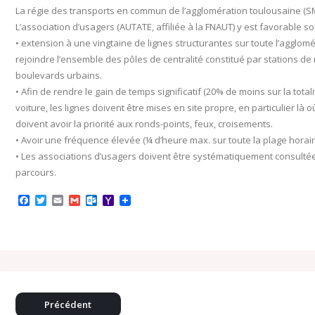
La régie des transports en commun de l’agglomération toulousaine (
L’association d’usagers (AUTATE, affiliée à la FNAUT) y est favorable s
• extension à une vingtaine de lignes structurantes sur toute l’agglomér
rejoindre l’ensemble des pôles de centralité constitué par stations de m
boulevards urbains.
• Afin de rendre le gain de temps significatif (20% de moins sur la total
voiture, les lignes doivent être mises en site propre, en particulier là 
doivent avoir la priorité aux ronds-points, feux, croisements.
• Avoir une fréquence élevée (¼ d’heure max. sur toute la plage horair
• Les associations d’usagers doivent être systématiquement consultées
parcours.
F
T
E
G
O
Y
a
w
m
m
u
a
c
i
a
a
t
h
e
t
i
i
l
o
b
t
l
l
o
o
o
e
o
M
o
r
k
a
k
.
i
c
l
o
Précédent
m