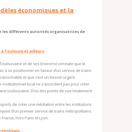
modèles économiques et la
 les différents autorités organisatrices de
 à Toulouse et ailleurs
:
Toulousaine et de ses Environs) constate que le
as à se positionner en faveur d’un service de trains
 raisonnable et que c’est un besoin urgent.
 » institutionnel local ne s’accordent pas pour créer
baine toulousaine. D’où des points de vue totalement
orts de créer une médiation entre les institutions
joint d’un premier service de trains métropolitains.
France, hors Paris et Lyon.
ropolitain
: