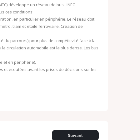
SMTC) développe un réseau de bus LINEO.
ous ces conditions:
ation, en particulier en périphérie. Le réseau doit
étro, tram et étoile ferroviaire. Création de
ité du parcours) pour plus de compétitivité face à la
où la circulation automobile est la plus dense. Les bus
e et en périphérie).
 et écoutées avant les prises de décisions sur les
Suivant