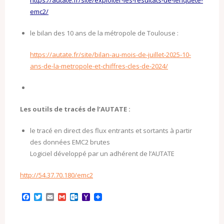
https://autate.fr/site/exploiter-les-resultats-de-lenquete-
emc2/
le bilan des 10 ans de la métropole de Toulouse :
https://autate.fr/site/bilan-au-mois-de-juillet-2025-10-
ans-de-la-metropole-et-chiffres-cles-de-2024/
Les outils de tracés de l’AUTATE :
le tracé en direct des flux entrants et sortants à partir
des données EMC2 brutes
Logiciel développé par un adhérent de l’AUTATE
http://54.37.70.180/emc2
F
T
E
G
O
Y
a
w
m
m
u
a
c
i
a
a
t
h
e
t
i
i
l
o