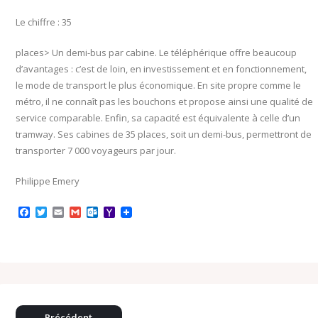
Le chiffre : 35
places> Un demi-bus par cabine. Le téléphérique offre beaucoup
d’avantages : c’est de loin, en investissement et en fonctionnement,
le mode de transport le plus économique. En site propre comme le
métro, il ne connaît pas les bouchons et propose ainsi une qualité de
service comparable. Enfin, sa capacité est équivalente à celle d’un
tramway. Ses cabines de 35 places, soit un demi-bus, permettront de
transporter 7 000 voyageurs par jour.
Philippe Emery
F
T
E
G
O
Y
a
w
m
m
u
a
c
i
a
a
t
h
e
t
i
i
l
o
b
t
l
l
o
o
o
e
o
M
o
r
k
a
k
.
i
c
l
o
Précédent