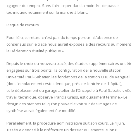
«gagner du temps». Sans faire cependant la moindre «impasse
technique», notamment sur la marche à blanc.
Risque de recours
Pour l’élu, ce retard «n’est pas du temps perdu». «L’absence de
consensus sur le tracé nous aurait exposés à des recours au moment
la Déclaration d’utilité publique.»
Depuis le choix du nouveau tracé, des études supplémentaires ont ét
engagées sur trois points : la configuration de la nouvelle station
Université Paul-Sabatier, les fondations de la station CHU de Rangueil
(dont l’emplacement reste identique, près de l’entrée de l’hôpital),
et le déplacement du garage atelier de l’Oncopole à Paul-Sabatier. «C
travail technique, observe Francis Grass, est quasiment terminé.» Le
design des stations tel qu’on pouvait le voir sur des images de
synthèse aurait également été modifié.
Parallèlement, la procédure administrative suit son cours. Le 4 juin,
Tisséo a déposé à la préfecture un dossier qui amorce le long