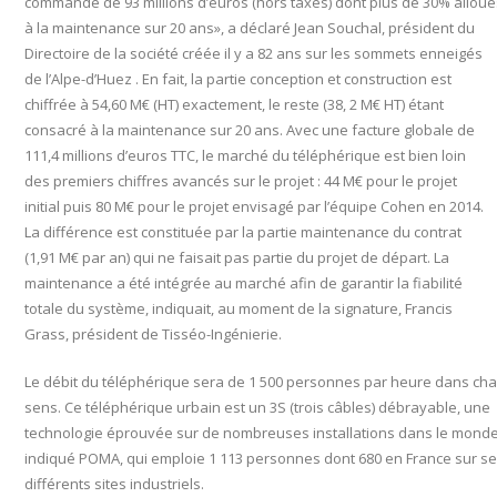
commande de 93 millions d’euros (hors taxes) dont plus de 30% alloué
à la maintenance sur 20 ans», a déclaré Jean Souchal, président du
Directoire de la société créée il y a 82 ans sur les sommets enneigés
de l’Alpe-d’Huez . En fait, la partie conception et construction est
chiffrée à 54,60 M€ (HT) exactement, le reste (38, 2 M€ HT) étant
consacré à la maintenance sur 20 ans. Avec une facture globale de
111,4 millions d’euros TTC, le marché du téléphérique est bien loin
des premiers chiffres avancés sur le projet : 44 M€ pour le projet
initial puis 80 M€ pour le projet envisagé par l’équipe Cohen en 2014.
La différence est constituée par la partie maintenance du contrat
(1,91 M€ par an) qui ne faisait pas partie du projet de départ. La
maintenance a été intégrée au marché afin de garantir la fiabilité
totale du système, indiquait, au moment de la signature, Francis
Grass, président de Tisséo-Ingénierie.
Le débit du téléphérique sera de 1 500 personnes par heure dans ch
sens. Ce téléphérique urbain est un 3S (trois câbles) débrayable, une
technologie éprouvée sur de nombreuses installations dans le monde
indiqué POMA, qui emploie 1 113 personnes dont 680 en France sur s
différents sites industriels.