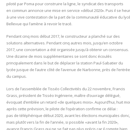
piloté par Poma pour construire la ligne, le syndicat des transports
en commun annonce une mise en service «début 2020». Puis il se heu
à une vive contestation de la part de la communauté éducative du lyc
Bellevue qui l’amène à revoir le tracé.
Pendant cinq mois début 2017, le constructeur a planché sur des
solutions alternatives. Pendant cinq autres mois, jusqu’en octobre
2017, une concertation a été organisée jusqu’à obtenir un consensus.
Une dizaine de mois supplémentaires se sont donc écoulés
principalement dans le but de déplacer la station Paul-Sabatier du
lycée jusque de l’autre côté de l’avenue de Narbonne, près de l’entrée
du campus.
Lors de l’assemblée de Tisséo Collectivités du 22 novembre, Francis
Grass, président de Tisséo Ingénierie, maître d’ouvrage délégué,
évoquait d’emblée un retard «de quelques mois».
Aujourd’hui
, huit mo
après cette prévision, le pilote de l’opération confirme ce délai :
pas de téléphérique début 2020, avant les élections municipales donc,
mais plutôt vers la fin de l’année, si possible «avant la fin 2020»,
avance Francis Grass qui ne se fait pas plus précis car il compte bien