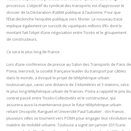
processus. L’objectif du syndicat des transports est d’approuver le
dossier de la Déclaration d’utilité publique à l’automne. Pour que
l’État déclenche l’enquête publique vers février. Le nouveau tracé
implique également un surcoût de «quelques millions d’€» dont le
montant fait l’objet d’une négociation entre Tisséo et le groupement
de constructeurs.
Ce sera le plus long de France
Lors d’une conférence de presse au Salon des Transports de Paris de
Poma,
mercredi
, la société française leader du transport par câbles
dans le monde, a évoqué le projet de téléphérique urbain
toulousain,qui, «avec une distance de 3 kilomètres et 3 stations, sera
le plus long téléphérique urbain de France». Poma a rappelé le prix du
contrat passé entre Tisséo-Collectivités et le constructeur, qui
assurera aussi la maintenance pour le futur téléphérique urbain
reliant Oncopole, Rangueil et Université Paul-Sabatier : «En France,
plusieurs villes se tournent vers POMA pour engager leur révolution e
matière de mobilité urbaine. Toulouse a signé (en
janvier 2017
) une