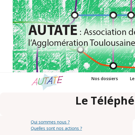
Passer
au
contenu
Nos dossiers
Le
Le Téléphé
Qui sommes nous ?
Quelles sont nos actions ?