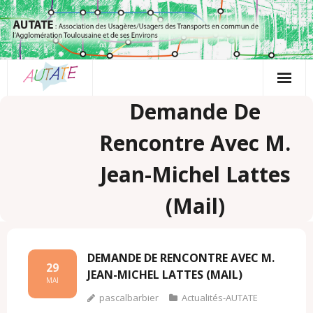
Passer
au
contenu
Demande De
Rencontre Avec M.
Jean-Michel Lattes
(mail)
DEMANDE DE RENCONTRE AVEC M.
29
JEAN-MICHEL LATTES (MAIL)
MAI
pascalbarbier
Actualités-AUTATE