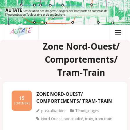
Passer
au
contenu
Zone Nord-Ouest/
Comportements/
Tram-Train
ZONE NORD-OUEST/
15
COMPORTEMENTS/ TRAM-TRAIN
SEPTEMBRE
pascalbarbier
Témoignages
Nord-Ouest
,
ponctualité
,
train
,
tram-train