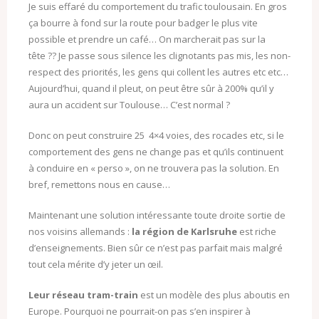
Je suis effaré du comportement du trafic toulousain. En gros
ça bourre à fond sur la route pour badger le plus vite
possible et prendre un café… On marcherait pas sur la
tête ?? Je passe sous silence les clignotants pas mis, les non-
respect des priorités, les gens qui collent les autres etc etc…
Aujourd’hui, quand il pleut, on peut être sûr à 200% qu’il y
aura un accident sur Toulouse… C’est normal ?
Donc on peut construire 25 4×4 voies, des rocades etc, si le
comportement des gens ne change pas et qu’ils continuent
à conduire en « perso », on ne trouvera pas la solution. En
bref, remettons nous en cause…
Maintenant une solution intéressante toute droite sortie de
nos voisins allemands :
la région de Karlsruhe
est riche
d’enseignements. Bien sûr ce n’est pas parfait mais malgré
tout cela mérite d’y jeter un œil.
Leur réseau tram-train
est un modèle des plus aboutis en
Europe. Pourquoi ne pourrait-on pas s’en inspirer à