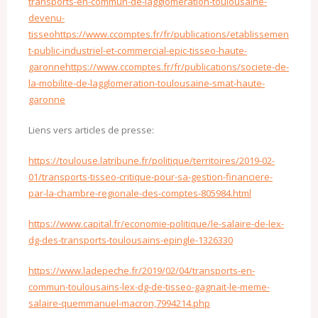
transports-en-commun-de-lagglomeration-toulousaine-
devenu-
tisseo
https://www.ccomptes.fr/fr/publications/etablissemen
t-public-industriel-et-commercial-epic-tisseo-haute-
garonne
https://www.ccomptes.fr/fr/publications/societe-de-
la-mobilite-de-lagglomeration-toulousaine-smat-haute-
garonne
Liens vers articles de presse:
https://toulouse.latribune.fr/politique/territoires/2019-02-
01/transports-tisseo-critique-pour-sa-gestion-financiere-
par-la-chambre-regionale-des-comptes-805984.html
https://www.capital.fr/economie-politique/le-salaire-de-lex-
dg-des-transports-toulousains-epingle-1326330
https://www.ladepeche.fr/2019/02/04/transports-en-
commun-toulousains-lex-dg-de-tisseo-gagnait-le-meme-
salaire-quemmanuel-macron,7994214.php