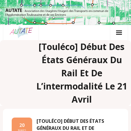
Passer
au
contenu
[Touléco] Début Des
États Généraux Du
Rail Et De
L’intermodalité Le 21
Avril
[TOULÉCO] DÉBUT DES ÉTATS
20
GÉNÉRAUX DU RAIL ET DE
MARS