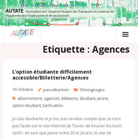
Passer
au
contenu
Etiquette : Agences
L’option étudiante difficilement
accessible/Billetterie/Agences
10
Octobre
pascalbarbier
Témoignages
abonnement
,
agences
,
billeterie
,
étudiant
,
jeune
,
option étudiant
,
tarification
Je suis étudiante et je me suis rendue compte que ce n’est
pas facile sur le site internet de Tisseo de trouver les bons
tarifs : en tant que jeune entre 20 et 26 ans, le site ne