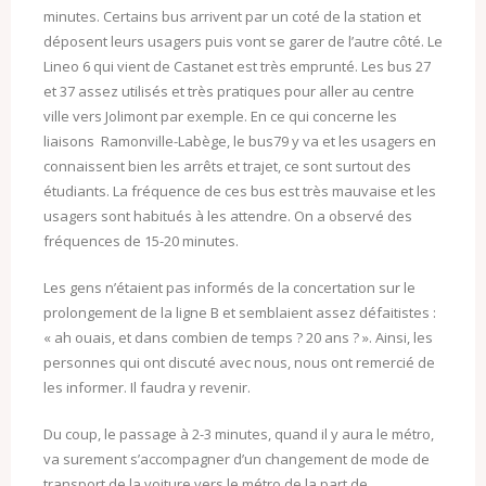
minutes. Certains bus arrivent par un coté de la station et
déposent leurs usagers puis vont se garer de l’autre côté. Le
Lineo 6 qui vient de Castanet est très emprunté. Les bus 27
et 37 assez utilisés et très pratiques pour aller au centre
ville vers Jolimont par exemple. En ce qui concerne les
liaisons Ramonville-Labège, le bus79 y va et les usagers en
connaissent bien les arrêts et trajet, ce sont surtout des
étudiants. La fréquence de ces bus est très mauvaise et les
usagers sont habitués à les attendre. On a observé des
fréquences de 15-20 minutes.
Les gens n’étaient pas informés de la concertation sur le
prolongement de la ligne B et semblaient assez défaitistes :
« ah ouais, et dans combien de temps ? 20 ans ? ». Ainsi, les
personnes qui ont discuté avec nous, nous ont remercié de
les informer. Il faudra y revenir.
Du coup, le passage à 2-3 minutes, quand il y aura le métro,
va surement s’accompagner d’un changement de mode de
transport de la voiture vers le métro de la part de