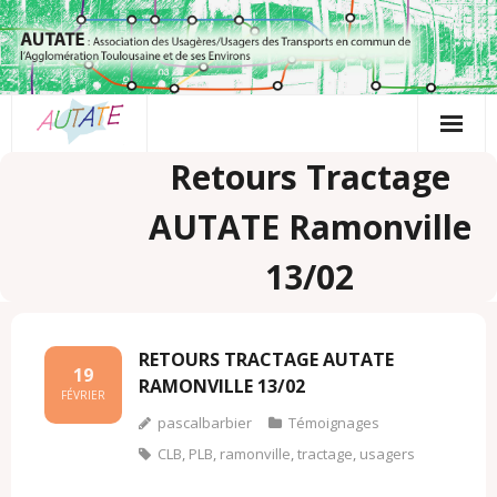
Passer
au
contenu
Retours Tractage
AUTATE Ramonville
13/02
RETOURS TRACTAGE AUTATE
19
RAMONVILLE 13/02
FÉVRIER
pascalbarbier
Témoignages
CLB
,
PLB
,
ramonville
,
tractage
,
usagers