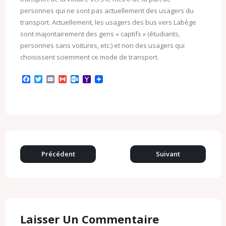
personnes qui ne sont pas actuellement des usagers du
transport. Actuellement, les usagers des bus vers Labège
sont majoritairement des gens « captifs » (étudiants,
personnes sans voitures, etc.) et non des usagers qui
choisissent sciemment ce mode de transport.
F
T
E
G
O
Y
a
w
m
m
u
a
c
i
a
a
t
h
e
t
i
i
l
o
b
t
l
l
o
o
o
e
o
M
o
r
k
a
k
.
i
c
l
o
Précédent
Suivant
m
Laisser Un Commentaire