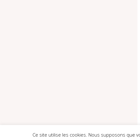
Ce site utilise les cookies. Nous supposons que v
Theme by
Think Up Themes Ltd
. Powered by
WordPress
.