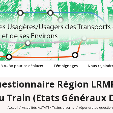
 B.A.-BA pour se déplacer
Témoignages
Nous rejoindr
estionnaire Région LRM
u Train (Etats Généraux D
Accueil
/
Actualités-AUTATE
•
Trains urbains
/
répondre au question