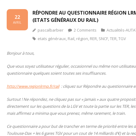
RÉPONDRE AU QUESTIONNAIRE RÉGION LRM
22
(ETATS GÉNÉRAUX DU RAIL)
AVRIL
pascalbarbier
2
Comments
Actualités-AUTA
etats généraux
,
Rail
,
région
,
RER
,
SNCF
,
TER
,
TGV
Bonjour à tous,
Que vous soyez utilisateur régulier, occasionnel ou même non utilisateur
questionnaire quelques soient toutes ses insuffisances.
http://www.regionlrmp.fr/rail
: cliquez sur Répondre au questionnaire e
Surtout ! Ne répondez, ne cliquez pas sur « Jamais » aux quatre propositi
directement sur les questions de la LGV et toute la partie sur les TER, les I
mais affirmez a minima que vous prenez, même rarement, le train.
Ce questionnaire a pour but de trancher en terme de priorité entre les
Toulouse-Dax + les 6 gares TGV pour un cout de 14 milliards d’€) et la re