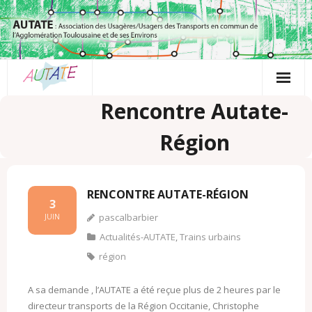
Passer
au
contenu
Rencontre Autate-
Région
RENCONTRE AUTATE-RÉGION
3
pascalbarbier
JUIN
Actualités-AUTATE
,
Trains urbains
région
A sa demande , l’AUTATE a été reçue plus de 2 heures par le
directeur transports de la Région Occitanie, Christophe