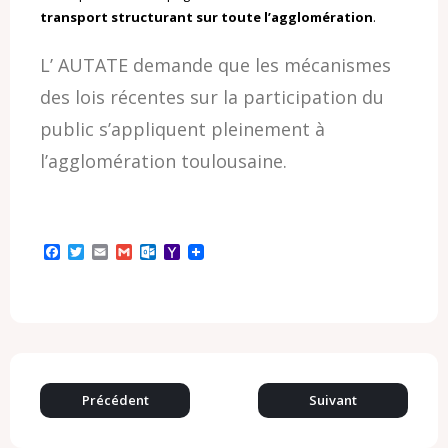
transport structurant sur toute l’agglomération
.
L’ AUTATE demande que les mécanismes
des lois récentes sur la participation du
public s’appliquent pleinement à
l’agglomération toulousaine.
F
T
E
G
O
Y
a
w
m
m
u
a
c
i
a
a
t
h
e
t
i
i
l
o
b
t
l
l
o
o
o
e
o
M
o
r
k
a
k
.
i
c
l
o
Précédent
Suivant
m