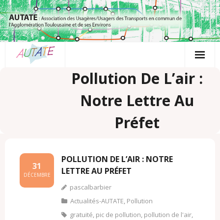
Passer
au
contenu
Pollution De L’air :
Notre Lettre Au
Préfet
POLLUTION DE L’AIR : NOTRE
31
LETTRE AU PRÉFET
DÉCEMBRE
pascalbarbier
Actualités-AUTATE
,
Pollution
gratuité
,
pic de pollution
,
pollution de l'air
,