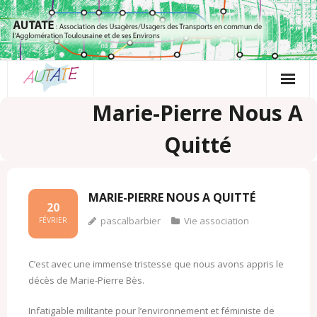
Passer
au
contenu
Marie-Pierre Nous A
Quitté
MARIE-PIERRE NOUS A QUITTÉ
20
pascalbarbier
Vie association
FÉVRIER
C’est avec une immense tristesse que nous avons appris le
décès de Marie-Pierre Bès.
Infatigable militante pour l’environnement et féministe de