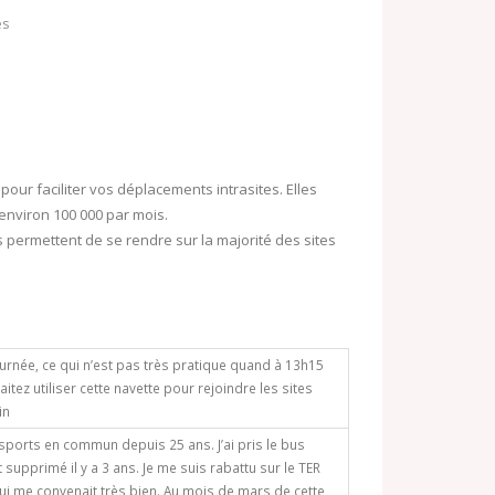
o
es
o
o
k
M
.
a
c
i
o
l
pour faciliter vos déplacements intrasites. Elles
m
environ 100 000 par mois.
 permettent de se rendre sur la majorité des sites
journée, ce qui n’est pas très pratique quand à 13h15
ez utiliser cette navette pour rejoindre les sites
in
ansports en commun depuis 25 ans. J’ai pris le bus
 supprimé il y a 3 ans. Je me suis rabattu sur le TER
qui me convenait très bien. Au mois de mars de cette