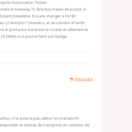
opole toulousaine, Tisseo.
ndre le tramway T2 direction Palais de justice, à
d-point Dewoitine. Ensuite changer à l’arrêt
eo L2 direction Colomiers, et descendre à l’arrêt
re le pont pour traverser la rocade et atteindre le
 (à 500m) où il pourra faire son badge.
Répondre
Airbus, il ne pourra pas utiliser les transports
nc emprunter le réseau de transports en commun de