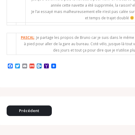
année cette navette a été supprimée, la raison? e
Je l’ai essayé mais malheureusement elle n’est pas calée sur
et temps de trajet doublé
PASCAL
: Je partage les propos de Bruno car je suis dans le même 
à pied pour aller de la gare au bureau. Coté vélo, jusque-là tou
des jours et tout ça pour dire que je n’utili
F
T
E
G
O
Y
a
w
m
m
u
a
c
i
a
a
t
h
e
t
i
i
l
o
b
t
l
l
o
o
o
e
o
M
o
r
k
a
k
.
i
c
l
o
Précédent
m