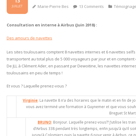
13
Marie-Pierre Bes
13
Comments
Témoignag
JUILLET
Consultation en interne à Airbus (Juin 2018) :
Des amours de navettes
Les sites toulousains comptent 8 navettes internes et 6 navettes selfs 
transportent au total plus de 5 000 voyageurs par jour et en comptent 
De JLL à Clément Ader, en passant par Dewoitine, les navettes internes
toulousains en peu de temps !
Et vous ? Laquelle prenez-vous ?
Virginie
: La navette 8 n’a des horaires que le matin et en fin de 
vous avez terminé une formation à Guynemer et que vous souhait
Breguet St Mart
BRUNO
: Bonjour. Laquelle prenez-vous?? J’utilise les tr
d’Airbus 338 pendant très longtemps, enfin jusqu’à qu’il soit
jusqu’à Colomiers puis la navette 6 pour venir à Airbus, ce 