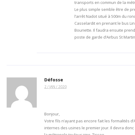
transports en commun de la métr
Le plus simple semble être de pre
l’arrêt Nadot situé à 500m du ron
Casselardit en prenant le bus Lin
Bouriette. Il faudra ensuite prend
poste de garde d’Airbus St Martin
Défosse
2 / JAN / 2020
Bonjour,
Votre fils n’ayant pas encore fait les formalités d’
internes des usines le premier jour. Il devra do
la métropole toulousaine, Tisseo.