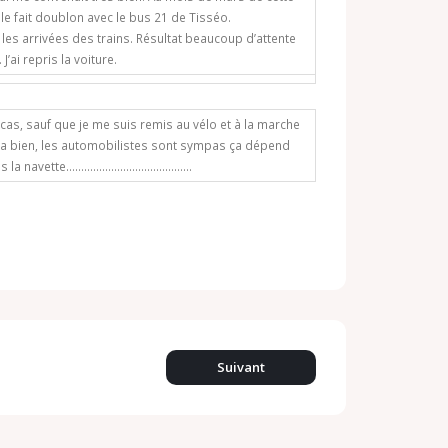
lle fait doublon avec le bus 21 de Tisséo.
 les arrivées des trains. Résultat beaucoup d’attente
. J’ai repris la voiture.
cas, sauf que je me suis remis au vélo et à la marche
t va bien, les automobilistes sont sympas ça dépend
se plus la navette……………………………………
Suivant