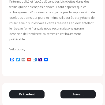
l’intermodalité et l’accès décent des bicyclettes dans des
trains qui ne soient pas bondés. Il faut espérer que ce
« changement d’horaires » ne signifie pas la suppression de
quelques trains par jours et même s’il peut être agréable de
rouler à vélo sur les voies vertes réalisées en démantelant
le réseau ferré français nous reconnaissons qu’une
desserte de l’entièreté du territoire est hautement
préférable.
Vélorution,
F
T
E
G
O
Y
a
w
m
m
u
a
c
i
a
a
t
h
e
t
i
i
l
o
b
t
l
l
o
o
o
e
o
M
o
r
k
a
k
.
i
c
l
o
Précédent
Suivant
m