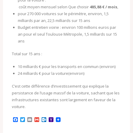
pour la voiture :
coût moyen mensuel selon Que choisir
485,88 € / mois
,
pour 270 000 voitures sur le périmètre, environ, 1,5
milliards par an, 22,5 milliards sur 15 ans
Budget entretien voirie : environ 100 millions euros par
an pour el seul Toulouse Métropole, 1,5 milliards sur 15
ans
Total sur 15 ans :
10 milliards € pour les transports en commun (environ)
24 milliards € pour la voiture(environ)
C’est cette différence d’investissement qui explique la
persistance de l’usage massif de la voiture, sachant que les
infrastructures existantes sont largement en faveur de la
voiture.
F
T
E
G
O
Y
a
w
m
m
u
a
c
i
a
a
t
h