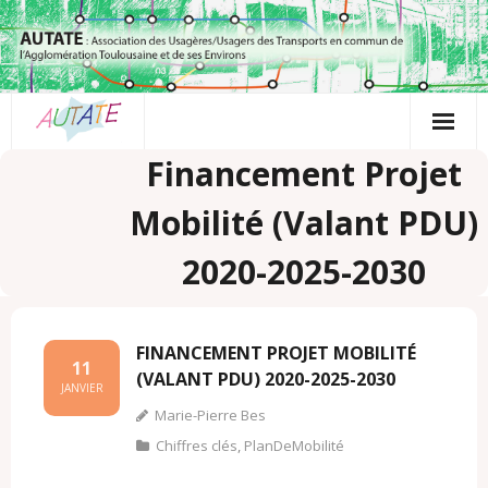
Passer
au
contenu
Financement Projet
Mobilité (valant PDU)
2020-2025-2030
FINANCEMENT PROJET MOBILITÉ
11
(VALANT PDU) 2020-2025-2030
JANVIER
Marie-Pierre Bes
Chiffres clés
,
PlanDeMobilité