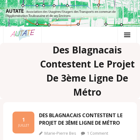
Passer
au
contenu
Des Blagnacais
Contestent Le Projet
De 3ème Ligne De
Métro
DES BLAGNACAIS CONTESTENT LE
1
PROJET DE 3ÈME LIGNE DE MÉTRO
JUILLET
Marie-Pierre Bes
1
Comment