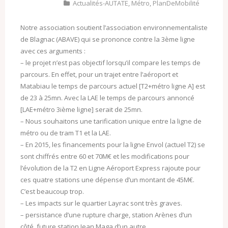
Actualités-AUTATE
,
Métro
,
PlanDeMobilité
Notre association soutient l’association environnementaliste
de Blagnac (ABAVE) qui se prononce contre la 3ème ligne
avec ces arguments :
– le projet n’est pas objectif lorsqu’il compare les temps de
parcours. En effet, pour un trajet entre l’aéroport et
Matabiau le temps de parcours actuel [T2+métro ligne A] est
de 23 à 25mn. Avec la LAE le temps de parcours annoncé
[LAE+métro 3ième ligne] serait de 25mn.
– Nous souhaitons une tarification unique entre la ligne de
métro ou de tram T1 et la LAE.
– En 2015, les financements pour la ligne Envol (actuel T2) se
sont chiffrés entre 60 et 70M€ et les modifications pour
l’évolution de la T2 en Ligne Aéroport Express rajoute pour
ces quatre stations une dépense d’un montant de 45M€.
C’est beaucoup trop.
– Les impacts sur le quartier Layrac sont très graves.
– persistance d’une rupture charge, station Arènes d’un
côté, future station Jean Maga d’un autre.