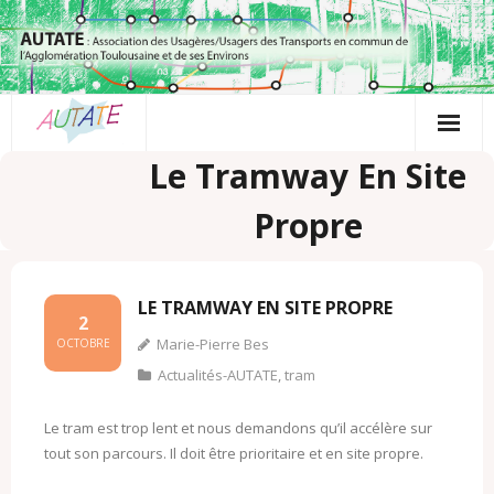
Passer
au
contenu
Le Tramway En Site
Propre
LE TRAMWAY EN SITE PROPRE
2
Marie-Pierre Bes
OCTOBRE
Actualités-AUTATE
,
tram
Le tram est trop lent et nous demandons qu’il accélère sur
tout son parcours. Il doit être prioritaire et en site propre.