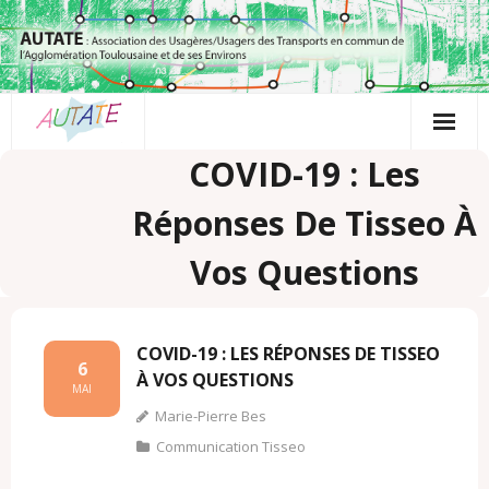
Passer
au
contenu
COVID-19 : Les
Réponses De Tisseo À
Vos Questions
COVID-19 : LES RÉPONSES DE TISSEO
6
À VOS QUESTIONS
MAI
Marie-Pierre Bes
Communication Tisseo