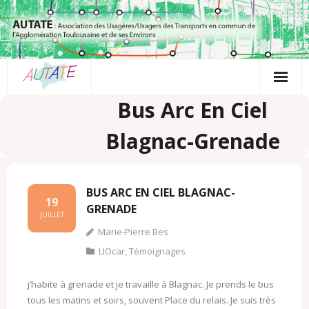
Passer
au
contenu
Bus Arc En Ciel
Blagnac-Grenade
BUS ARC EN CIEL BLAGNAC-
19
GRENADE
JUILLET
Marie-Pierre Bes
LIOcar
,
Témoignages
j’habite à grenade et je travaille à Blagnac. Je prends le bus
tous les matins et soirs, souvent Place du relais. Je suis très