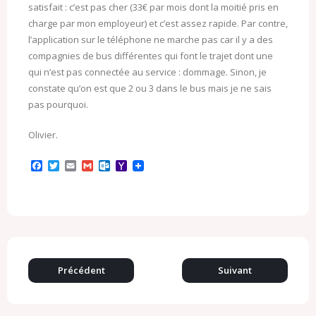
satisfait : c’est pas cher (33€ par mois dont la moitié pris en
charge par mon employeur) et c’est assez rapide. Par contre,
l’application sur le téléphone ne marche pas car il y a des
compagnies de bus différentes qui font le trajet dont une
qui n’est pas connectée au service : dommage. Sinon, je
constate qu’on est que 2 ou 3 dans le bus mais je ne sais
pas pourquoi.
Olivier.
F
T
E
G
O
Y
a
w
m
m
u
a
c
i
a
a
t
h
e
t
i
i
l
o
b
t
l
l
o
o
o
e
o
M
o
r
k
a
k
.
i
c
l
o
Précédent
Suivant
m