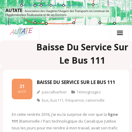
Passer
au
contenu
Baisse Du Service Sur
Le Bus 111
BAISSE DU SERVICE SUR LE BUS 111
31
pascalbarbier
Témoignages
AOÛT
bus
,
bus111
,
fréquence
,
ramonville
En cette rentrée 2016, j’ai eu la surprise de voir que la
ligne
111
(Ramonville / Parc technologique du Canal) que j’utilise
tous les jours pour me rendre à mon travail, avait son trafic