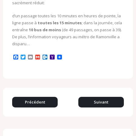
sacrément réduit:
d’un passage toutes les 10 minutes en heures de pointe, la
ligne passe à
toutes les 15 minutes
; dans la journée, cela
entraîne
10 bus de moins
(de 49 passages, on passe à 39).
De plus, l’information voyageurs au métro de Ramonville a
disparu…
F
T
E
G
O
Y
a
w
m
m
u
a
c
i
a
a
t
h
e
t
i
i
l
o
b
t
l
l
o
o
o
e
o
M
o
r
k
a
k
.
i
c
l
o
Précédent
Suivant
m