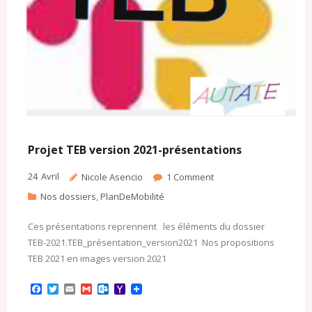
Projet TEB version 2021-présentations
24
Avril
Nicole Asencio
1
Comment
Nos dossiers
,
PlanDeMobilité
Ces présentations reprennent les éléments du dossier
TEB-2021.TEB_présentation_version2021 Nos propositions
TEB 2021 en images version 2021
F
T
E
G
O
Y
a
w
m
m
u
a
c
i
a
a
t
h