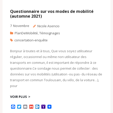
Questionnaire sur vos modes de mobilité
(automne 2021)
7
Novembre
Nicole Asencio
PlanDeMobilité
,
Témoignages
concertation-enquête
Bonjour à toutes et à tous, Que vous soyez utilisateur
régulier, occasionnel ou même non utilisateur des
transports en commun, il est important de répondre à ce
questionnaire.Ce sondage nous permet de collecter : des
données sur vos mobilités (utilisation -ou pas- du réseau de
transport en commun Toulousain, du vélo, de la voiture…),
pour
VOIR PLUS
F
T
E
G
O
Y
a
w
m
m
u
a