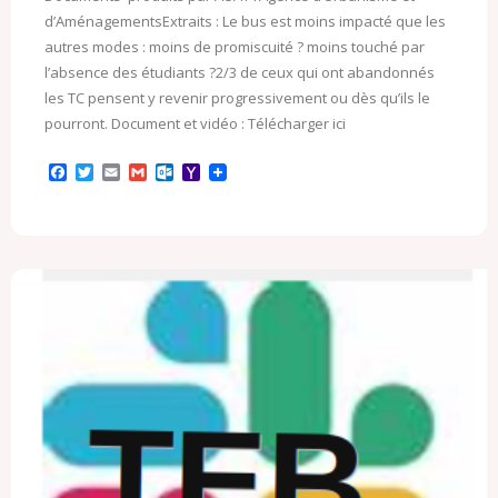
d’AménagementsExtraits : Le bus est moins impacté que les
autres modes : moins de promiscuité ? moins touché par
l’absence des étudiants ?2/3 de ceux qui ont abandonnés
les TC pensent y revenir progressivement ou dès qu’ils le
pourront. Document et vidéo : Télécharger ici
F
T
E
G
O
Y
a
w
m
m
u
a
c
i
a
a
t
h
e
t
i
i
l
o
b
t
l
l
o
o
o
e
o
M
o
r
k
a
k
.
i
c
l
o
m