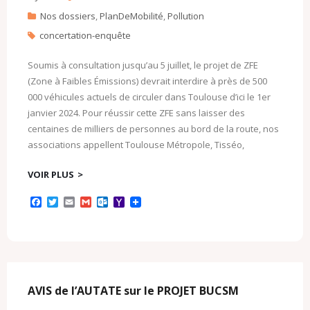
Nos dossiers
,
PlanDeMobilité
,
Pollution
concertation-enquête
Soumis à consultation jusqu’au 5 juillet, le projet de ZFE
(Zone à Faibles Émissions) devrait interdire à près de 500
000 véhicules actuels de circuler dans Toulouse d’ici le 1er
janvier 2024. Pour réussir cette ZFE sans laisser des
centaines de milliers de personnes au bord de la route, nos
associations appellent Toulouse Métropole, Tisséo,
VOIR PLUS
F
T
E
G
O
Y
a
w
m
m
u
a
c
i
a
a
t
h
e
t
i
i
l
o
b
t
l
l
o
o
o
e
o
M
o
r
k
a
k
.
i
c
l
AVIS de l’AUTATE sur le PROJET BUCSM
o