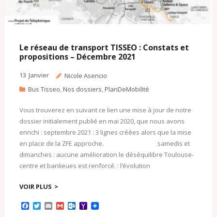
Le réseau de transport TISSEO : Constats et
propositions – Décembre 2021
13
Janvier
Nicole Asencio
Bus Tisseo
,
Nos dossiers
,
PlanDeMobilité
Vous trouverez en suivant ce lien une mise à jour de notre
dossier initialement publié en mai 2020, que nous avons
enrichi : septembre 2021 : 3 lignes créées alors que la mise
en place de la ZFE approche. samedis et
dimanches : aucune amélioration le déséquilibre Toulouse-
centre et banlieues est renforcé. : l’évolution
VOIR PLUS
F
T
E
G
O
Y
a
w
m
m
u
a