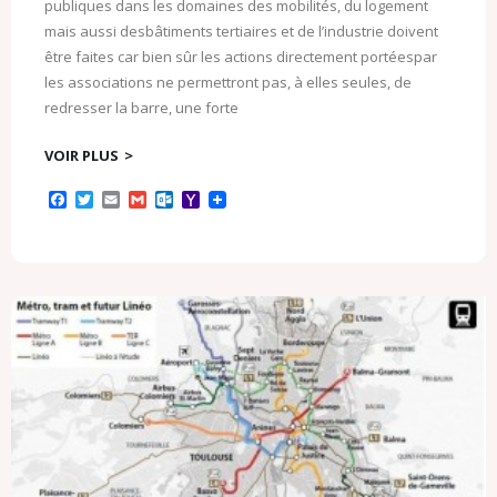
publiques dans les domaines des mobilités, du logement
mais aussi desbâtiments tertiaires et de l’industrie doivent
être faites car bien sûr les actions directement portéespar
les associations ne permettront pas, à elles seules, de
redresser la barre, une forte
VOIR PLUS
F
T
E
G
O
Y
a
w
m
m
u
a
c
i
a
a
t
h
e
t
i
i
l
o
b
t
l
l
o
o
o
e
o
M
o
r
k
a
k
.
i
c
l
o
m