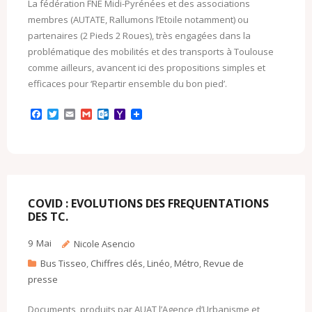
La fédération FNE Midi-Pyrénées et des associations
membres (AUTATE, Rallumons l’Etoile notamment) ou
partenaires (2 Pieds 2 Roues), très engagées dans la
problématique des mobilités et des transports à Toulouse
comme ailleurs, avancent ici des propositions simples et
efficaces pour ‘Repartir ensemble du bon pied’.
F
T
E
G
O
Y
a
w
m
m
u
a
c
i
a
a
t
h
e
t
i
i
l
o
b
t
l
l
o
o
o
e
o
M
o
r
k
a
k
.
i
c
l
COVID : EVOLUTIONS DES FREQUENTATIONS
o
DES TC.
m
9
Mai
Nicole Asencio
Bus Tisseo
,
Chiffres clés
,
Linéo
,
Métro
,
Revue de
presse
Documents produits par AUAT l’Agence d’Urbanisme et