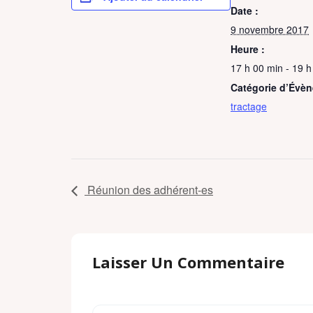
o
r
k
a
Date :
k
.
i
9 novembre 2017
c
l
o
Heure :
m
17 h 00 min - 19 h
Catégorie d’Évè
tractage
Réunion des adhérent-es
Laisser Un Commentaire