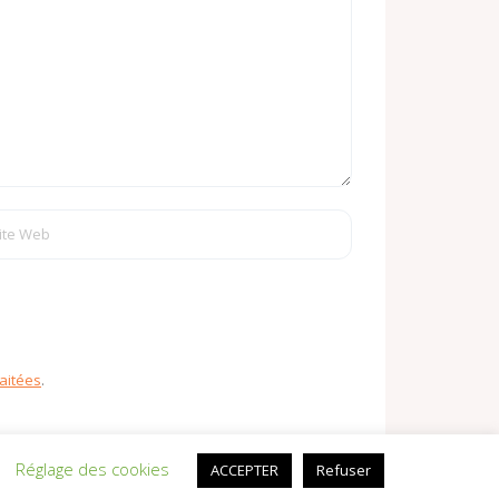
aitées
.
Réglage des cookies
ACCEPTER
Refuser