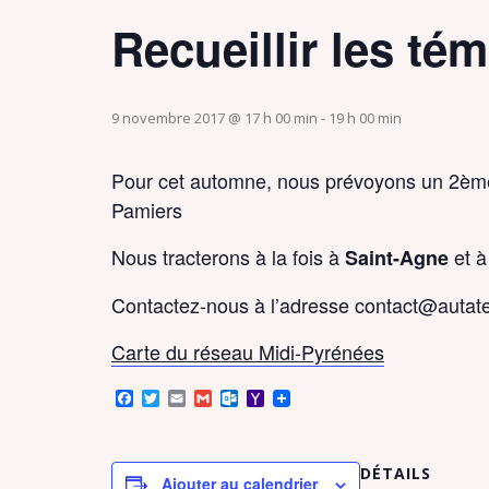
Recueillir les té
9 novembre 2017 @ 17 h 00 min
-
19 h 00 min
Pour cet automne, nous prévoyons un 2ème
Pamiers
Nous tracterons à la fois à
et 
Saint-Agne
Contactez-nous à l’adresse contact@autate.
Carte du réseau Midi-Pyrénées
F
T
E
G
O
Y
a
w
m
m
u
a
c
i
a
a
t
h
e
t
i
i
l
o
b
t
l
l
o
o
DÉTAILS
o
e
o
M
Ajouter au calendrier