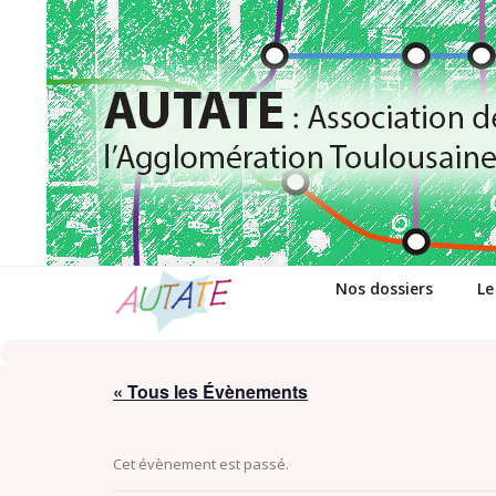
Passer
au
contenu
Nos dossiers
Le
« Tous les Évènements
Cet évènement est passé.