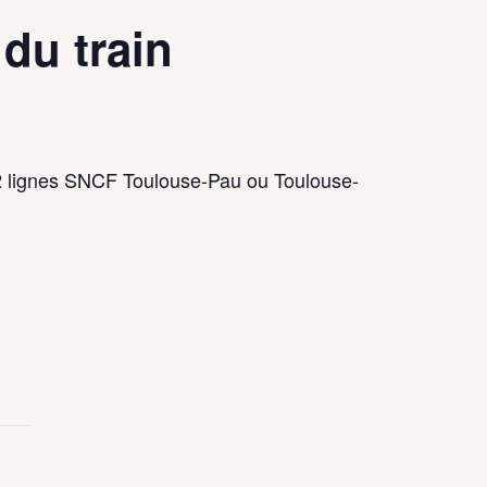
o
du train
o
o
k
M
.
a
c
i
o
2 lignes SNCF Toulouse-Pau ou Toulouse-
l
m