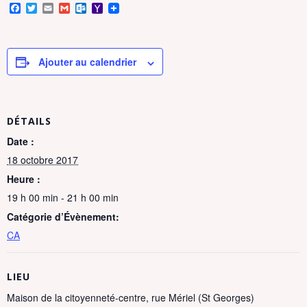
F
T
E
G
O
Y
a
w
m
m
u
a
c
i
a
a
t
h
e
t
i
i
l
o
b
t
l
l
o
o
o
e
o
M
Ajouter au calendrier
o
r
k
a
k
.
i
c
l
o
m
DÉTAILS
Date :
18 octobre 2017
Heure :
19 h 00 min - 21 h 00 min
Catégorie d’Évènement:
CA
LIEU
Maison de la citoyenneté-centre, rue Mériel (St Georges)