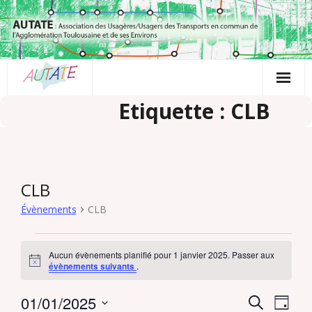
Passer
au
contenu
Etiquette : CLB
CLB
Évènements
CLB
Évènements
Aucun évènements planifié pour 1 janvier 2025. Passer aux
N
for
évènements suivants
.
o
t
1
01/01/2025
i
R
N
R
J
c