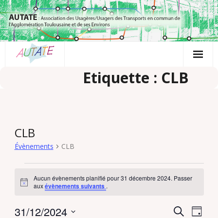
Passer
au
contenu
Etiquette : CLB
CLB
Évènements
CLB
Évènements
Aucun évènements planifié pour 31 décembre 2024. Passer
N
for
aux
évènements suivants
.
o
t
31
31/12/2024
i
R
N
R
J
c