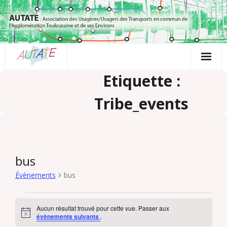
Passer
au
contenu
Etiquette :
Tribe_events
bus
Évènements
bus
Évènements
Aucun résultat trouvé pour cette vue. Passer aux
N
évènements suivants
.
o